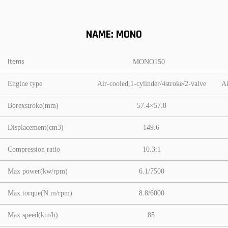
NAME: MONO
Items
MONO150
Engine type
Air-cooled,1-cylinder/4stroke/2-valve
Ai
Borexstroke(mm)
57.4×57.8
Displacement(cm3)
149.6
Compression ratio
10.3:1
Max power(kw/rpm)
6.1/7500
Max torque(N.m/rpm)
8.8/6000
Max speed(km/h)
85