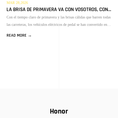
MAR 28,2026
LA BRISA DE PRIMAVERA VA CON VOSOTROS, CONDUCID Y DISFRUTAD DE LA LIBERTAD — LOS VEHÍCULOS ELÉCTRICO
Con el tiempo claro de primavera y las brisas cálidas que barren todas
las carreteras, los vehículos eléctricos de pedal se han convertido en la
primera opción para las excursiones de primavera de la gente.
READ MORE →
Prácticos, confortables, flexible
Honor