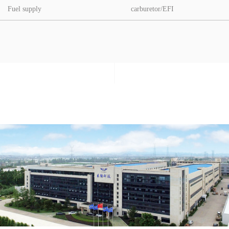
Fuel supply
carburetor/EFI
Dimension (LWH)(mm)
1770x760x1090
Wheel base(mm)
1270
Ground clearance(mm)
110
Net weight(kg)
100
Fuel tank capacity(L)
10
Front tyre
90/90-12
Rear tyre
100/90-10
Brakes front/rear
Disc/Drum
Start switch
mechanical
All lights
LED